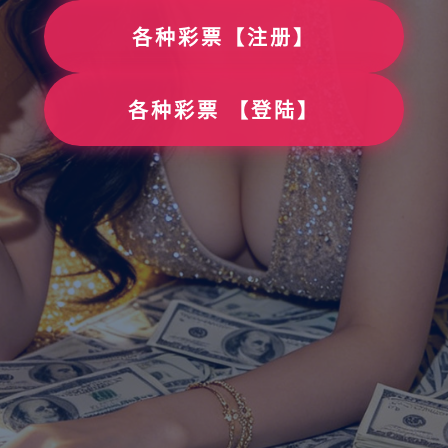
各种彩票【注册】
各种彩票 【登陆】