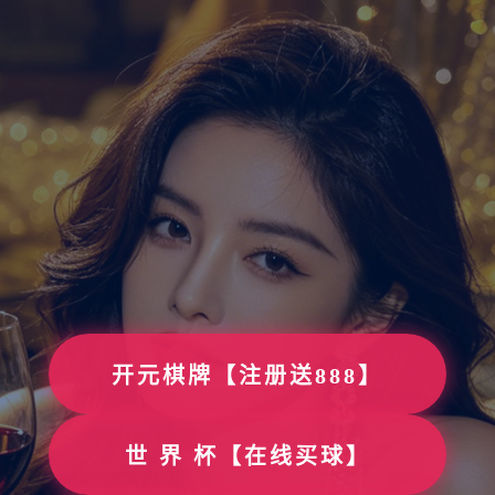
开元棋牌【注册送888】
世 界 杯【在线买球】